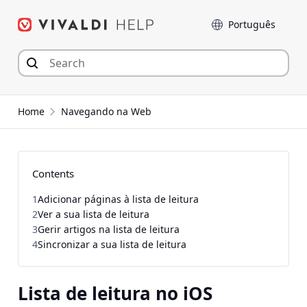
Seguir
Idioma
para
o
conteúdo
Home
Navegando na Web
Contents
1
Adicionar páginas à lista de leitura
2
Ver a sua lista de leitura
3
Gerir artigos na lista de leitura
4
Sincronizar a sua lista de leitura
Lista de leitura no iOS