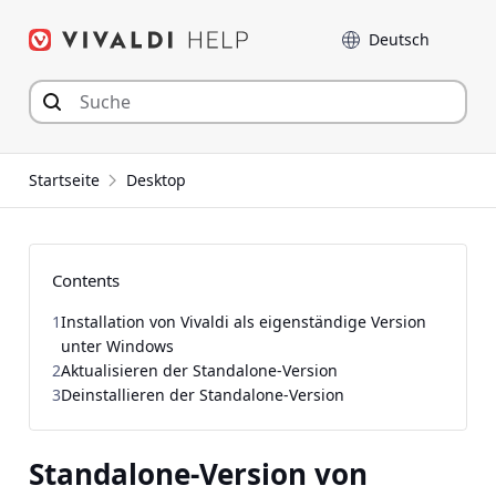
Zum
Sprache
Inhalt
springen
Startseite
Desktop
Contents
1
Installation von Vivaldi als eigenständige Version
unter Windows
2
Aktualisieren der Standalone-Version
3
Deinstallieren der Standalone-Version
Standalone-Version von