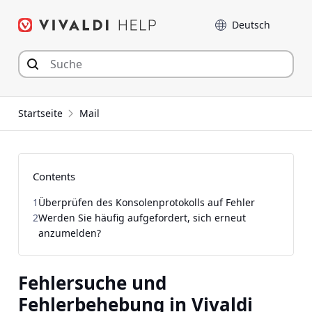
Zum
Sprache
Inhalt
springen
Startseite
Mail
Contents
1
Überprüfen des Konsolenprotokolls auf Fehler
2
Werden Sie häufig aufgefordert, sich erneut
anzumelden?
Fehlersuche und
Fehlerbehebung in Vivaldi