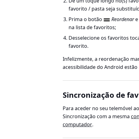
Dê um toque longo no(s) favor
favorito / pasta seja substitu
Prima o botão
Reordenar
e 
na lista de favoritos;
Desselecione os favoritos toca
favorito.
Infelizmente, a reordenação man
acessibilidade do Android estão 
Sincronização de fav
Para aceder no seu telemóvel ao
Sincronização com a mesma
con
computador
.