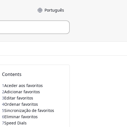
Idioma
Contents
1
Aceder aos favoritos
2
Adicionar favoritos
3
Editar favoritos
4
Ordenar favoritos
5
Sincronização de favoritos
6
Eliminar favoritos
7
Speed Dials