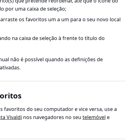
ito(s) que pretende reordenar, até que o ícone do
ído por uma caixa de seleção;
arraste os favoritos um a um para o seu novo local
ndo na caixa de seleção à frente to título do
ual não é possível quando as definições de
ativadas.
oritos
s favoritos do seu computador e vice versa, use a
ta Vivaldi
nos navegadores no seu
telemóvel
e