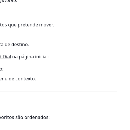
 favorito
.
itos que pretende mover;
a de destino.
 Dial
na página inicial:
o;
nu de contexto.
oritos são ordenados: