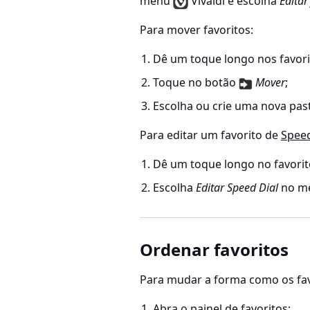
menu
Vivaldi e escolha
Editar
Para mover favoritos:
Dê um toque longo nos favor
Toque no botão
Mover
;
Escolha ou crie uma nova past
Para editar um favorito de
Speed
Dê um toque longo no favorit
Escolha
Editar Speed Dial
no me
Ordenar favoritos
Para mudar a forma como os fav
Abra o
painel
de favoritos;