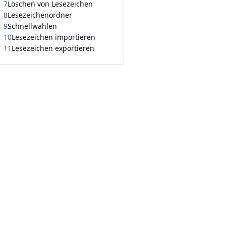
7
Löschen von Lesezeichen
8
Lesezeichenordner
9
Schnellwahlen
10
Lesezeichen importieren
11
Lesezeichen exportieren