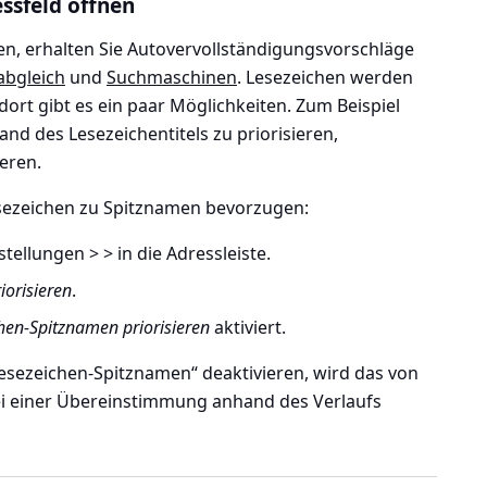
ssfeld öffnen
en, erhalten Sie Autovervollständigungsvorschläge
abgleich
und
Suchmaschinen
. Lesezeichen werden
dort gibt es ein paar Möglichkeiten. Zum Beispiel
nd des Lesezeichentitels zu priorisieren,
eren.
sezeichen zu Spitznamen bevorzugen:
tellungen > > in die Adressleiste
.
iorisieren
.
hen-Spitznamen priorisieren
aktiviert.
esezeichen-Spitznamen“ deaktivieren, wird das von
i einer Übereinstimmung anhand des Verlaufs