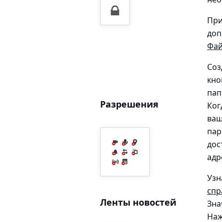
При
доп
Фай
Соз
кно
пап
Разрешения
Ког
ваш
пар
дос
адр
Узн
спр
Ленты новостей
Зна
Наж