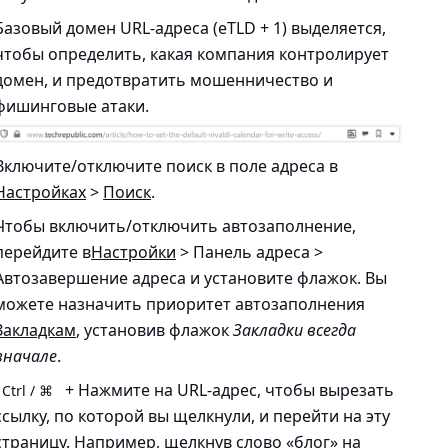
Базовый домен URL-адреса (eTLD + 1) выделяется,
чтобы определить, какая компания контролирует
домен, и предотвратить мошенничество и
фишинговые атаки.
Включите/отключите поиск в поле адреса в
Настройках
>
Поиск
.
Чтобы включить/отключить автозаполнение,
перейдите в
Настройки
> Панель адреса >
Автозавершение адреса
и установите флажок. Вы
можете назначить приоритет автозаполнения
Закладкам
, установив флажок
Закладки всегда
вначале
.
+ Нажмите на URL-адрес, чтобы вырезать
Ctrl / ⌘
ссылку, по которой вы щелкнули, и перейти на эту
страницу. Например, щелкнув слово «блог» на