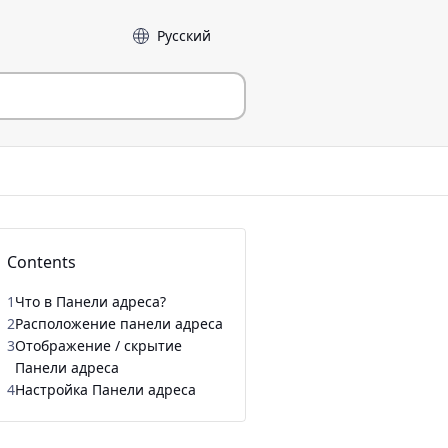
Language
Contents
1
Что в Панели адреса?
2
Расположение панели адреса
3
Отображение / скрытие
Панели адреса
4
Настройка Панели адреса