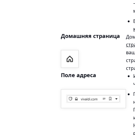
Домашняя страница
Дом
стр
ваш
стр
стр
Поле адреса