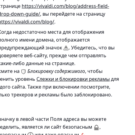
странице
https://vivaldi.com/blog/address-field-
drop-down-guide/
, вы перейдете на страницу
https://vivaldi.com/blog/
.
Когда недостаточно места для отображения
полного имени домена, отображается
предупреждающий значок
. Убедитесь, что вы
доверяете веб-сайту, прежде чем отправлять
какие-либо данные на странице.
мите на
Блокировку содержимого
, чтобы
енить уровень
Слежки и блокировки рекламы
для
дого сайта. Также при включении посмотрите,
лько трекеров и рекламы было заблокировано.
значку в левой части Поля адреса вы можете
еделить, является ли сайт безопасным
,
безопасным
или даже опасным
.