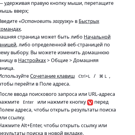
— удерживая правую кнопку мыши, перетащите
мышь вверх;
Введите «
Остановить загрузку
» в
Быстрых
командах
.
ашняя страница может быть либо
Начальной
аницей
, либо определенной веб-страницей по
ему выбору. Вы можете изменить домашнюю
аницу в
Настройках
> Общие > Домашняя
аница.
Используйте
Сочетание клавиш
/
,
Ctrl+L
⌘ L
чтобы перейти в Поле адреса.
После ввода поискового запроса или URL-адреса
нажмите
или нажмите кнопку
перед
Enter
Полем адреса, чтобы открыть результаты поиска
или ссылку.
Нажмите Alt+Enter, чтобы открыть ссылку или
результаты поиска в новой вкладке.