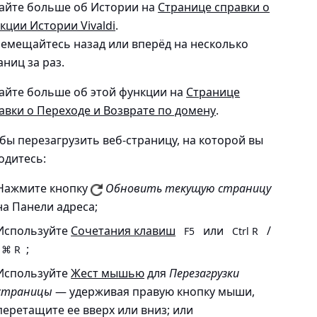
айте больше об Истории на
Странице справки о
кции Истории Vivaldi
.
емещайтесь назад или вперёд на несколько
аниц за раз.
айте больше об этой функции на
Странице
авки о Переходе и Возврате по домену
.
бы перезагрузить веб-страницу, на которой вы
одитесь:
Нажмите кнопку
Обновить текущую страницу
на Панели адреса;
Используйте
Сочетания клавиш
или
/
F5
Ctrl R
;
⌘ R
Используйте
Жест мышью
для
Перезагрузки
страницы
— удерживая правую кнопку мыши,
перетащите ее вверх или вниз; или