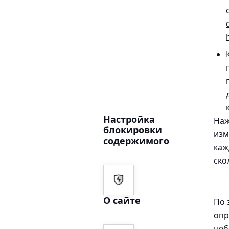
Настройка
Наж
блокировки
изм
содержимого
каж
ско
О сайте
По 
опр
не