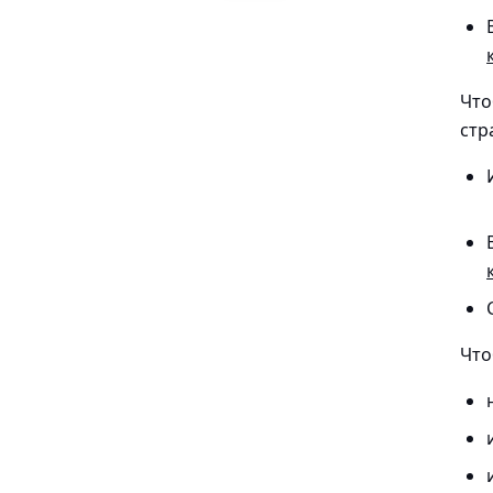
Что
стр
Что