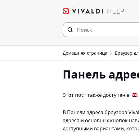
Перейти
к
содержимому
Домашняя страница
Браузер дл
Панель адре
Этот пост также доступен в:
В Панели адреса браузера Viva
адреса и основных кнопок нави
доступными вариантами, котор