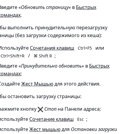
Введите «
Обновить страницу
» в
Быстрых
командах
.
бы выполнить принудительную перезагрузку
аницы (без загрузки содержимого из кеша):
Используйте
Сочетания клавиш
или
Ctrl+F5
/
;
Ctrl+Shift+R
⌘ Shift R
Введите «
Принудительно обновить
» в
Быстрых
командах
;
Создайте
Жест Мышью
для этого действия.
бы остановить загрузку страницы:
нажмите кнопку
Стоп
на Панели адреса;
используйте
Сочетание клавиш
;
Esc
используйте
Жест мышью
для
Остановки загрузки