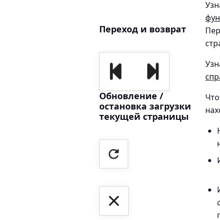
Узн
фун
Переход и возврат
Пер
стр
Узн
спр
Обновление /
Что
остановка загрузки
нах
текущей страницы