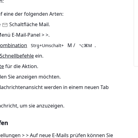
n:
f eine der folgenden Arten:
e
Schaltfläche Mail.
Menü E-Mail-Panel > >
.
kombination
M /
.
Strg+Umschalt+
⌥⌘M
Schnellbefehle
ein.
te
für die Aktion.
 den Sie anzeigen möchten.
 Nachrichtenansicht werden in einem neuen Tab
achricht, um sie anzuzeigen.
fen
tellungen > > Auf neue E-Mails prüfen können Sie