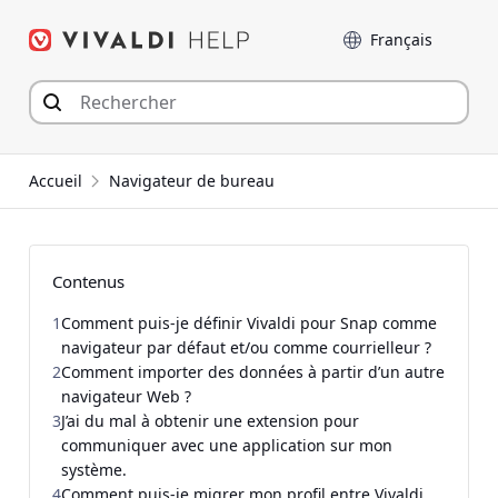
Aller
Langue
au
contenu
Accueil
Navigateur de bureau
Contenus
1
Comment puis-je définir Vivaldi pour Snap comme
navigateur par défaut et/ou comme courrielleur ?
2
Comment importer des données à partir d’un autre
navigateur Web ?
3
J’ai du mal à obtenir une extension pour
communiquer avec une application sur mon
système.
4
Comment puis-je migrer mon profil entre Vivaldi