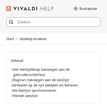
Spring
Taal
naar
inhoud
Start
Desktop-browser
Inhoud
1
Een leeslijstknop toevoegen aan de
gebruikersinterface
2
Pagina’s toevoegen aan de leeslijst
3
Artikelen op de lijst bekijken en beheren
4
De leeslijst synchroniseren
5
Paneel Leeslijst