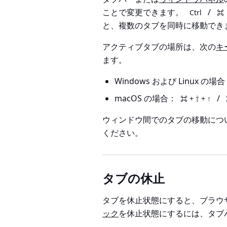
ことで変更できます。
/
Ctrl
⌘
と、複数のタブを同時に移動でき
アクティブタブの場所は、次の
キ
ます。
Windows および Linux の場
macOS の場合：
/
⌘ + ⇧ + ↑
ウィンドウ間でのタブの移動につ
ください。
タブの休止
タブを休止状態にすると、ブラウ
ック
を休止状態にするには、タブ