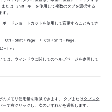
または
キーを使用して
複数のタブを選択
する
Shift
ます。
ーボードショートカット
を使用して変更することもでき
合：
/
Ctrl + Shift + Page↑
Ctrl + Shift + Page↓
⌘ + ⇧ + ↓
いては、
ウィンドウに関してのヘルプページ
を参照して
ザのメモリ使用量を削減できます。 タブまたは
タブスタ
バーで右クリックし、次のいずれかを選択します。