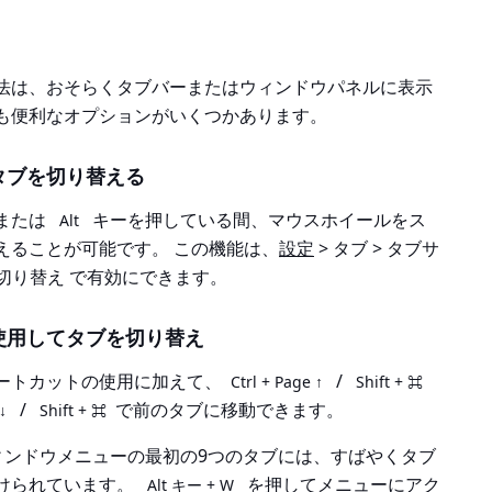
法は、おそらくタブバーまたはウィンドウパネルに表示
も便利なオプションがいくつかあります。
タブを切り替える
または
キーを押している間、マウスホイールをス
Alt
えることが可能です。 この機能は、
設定
> タブ > タブサ
を切り替え
で有効にできます。
使用してタブを切り替え
ートカットの使用に加えて、
/
Ctrl + Page ↑
Shift + ⌘
/
で前のタブに移動できます。
↓
Shift + ⌘
では、ウィンドウメニューの最初の9つのタブには、すばやくタブ
けられています。
を押してメニューにアク
Alt キー + W