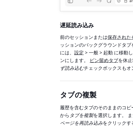
遅延読み込み
前のセッションまたは
保存された
ッションのバックグラウンドタブ
には、
設定
> 一般 > 起動
に移動し
ンにします。
ピン留めタブ
を休止
ず読み込む
チェックボックスもオ
タブの複製
履歴を含むタブのそのままのコピ
から
タブを複製
を選択します。 
ページを再読み込み
をクリックす