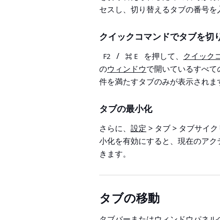
セスし、切り替えるタブの番号を
クイックコマンドでタブを切
/
を押して、
クイック
F2
⌘ E
の
ウィンドウ
で開いているすべて
件を満たすタブのみが表示されま
タブの最小化
さらに、
設定
> タブ > タブサ
小化
を有効にすると、現在のアク
きます。
タブの移動
タブバーまたは
ウィンドウパネル