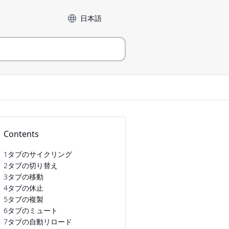
言語
Contents
1
タブのサイクリング
2
タブの切り替え
3
タブの移動
4
タブの休止
5
タブの複製
6
タブのミュート
7
タブの自動リロード