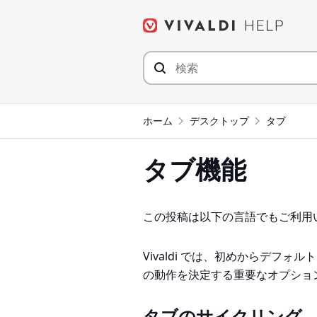
コ
ン
テ
ン
ツ
へ
ジ
ホーム
デスクトップ
タブ
ャ
ン
タブ機能
プ
この投稿は以下の言語でもご利用
Vivaldi では、初めからデフ
の動作を決定する重要なオプショ
タブのサイクリング