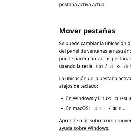
pestaña activa actual.
Mover pestañas
Se puede cambiar la ubicación de
del
panel de ventanas
arrastránd
puede hacer con varias pestaña
usando la tecla
/
o
Ctrl
⌘
Shif
La ubicación de la pestaña acti
atajos de teclado
:
En Windows y Linux:
Ctrl+Shi
En macOS:
/
⌘ ⇧ ↑
⌘ ⇧ ↓
Aprende más sobre cómo mover 
ayuda sobre Windows
.