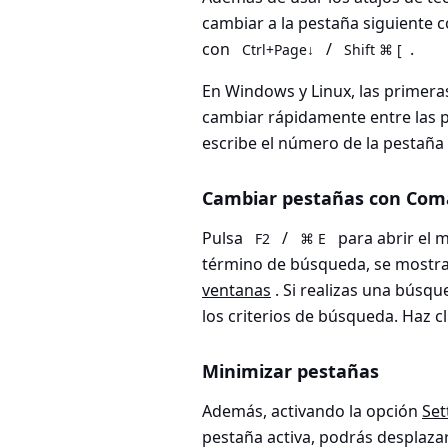
cambiar a la pestaña siguiente 
con
/
.
Ctrl+Page↓
Shift ⌘ [
En Windows y Linux, las primer
cambiar rápidamente entre las 
escribe el número de la pestaña 
Cambiar pestañas con Com
Pulsa
/
para abrir el
F2
⌘ E
término de búsqueda, se mostrar
ventanas
. Si realizas una búsq
los criterios de búsqueda. Haz cli
Minimizar pestañas
Además, activando la opción
Set
pestaña activa
, podrás desplazar