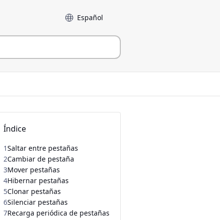
Language
Índice
1
Saltar entre pestañas
2
Cambiar de pestaña
3
Mover pestañas
4
Hibernar pestañas
5
Clonar pestañas
6
Silenciar pestañas
7
Recarga periódica de pestañas