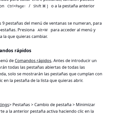
con
/
o a la pestaña anterior
Ctrl+Page↑
Shift ⌘ ]
as 9 pestañas del menú de ventanas se numeran, para
pestañas. Presiona
para acceder al menú y
Alt+W
a la que quieras cambiar.
andos rápidos
 menú de
Comandos rápidos
. Antes de introducir un
án todas las pestañas abiertas de todas las
ueda, solo se mostrarán las pestañas que cumplan con
c en la pestaña de la lista que quieras abrir.
tings
> Pestañas > Cambio de pestaña > Minimizar
te a la anterior pestaña activa haciendo clic en la